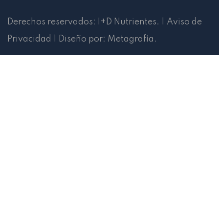
Derechos reservados:
I+D Nutrientes
.
|
Aviso de
Privacidad
|
Diseño por:
Metagrafía
.