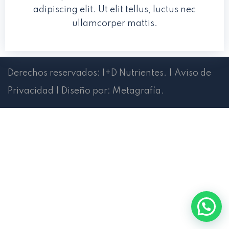
adipiscing elit. Ut elit tellus, luctus nec
ullamcorper mattis.
Derechos reservados:
I+D Nutrientes
.
|
Aviso de
Privacidad
|
Diseño por:
Metagrafía
.