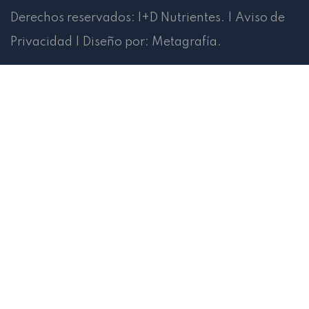
Derechos reservados:
I+D Nutrientes
.
|
Aviso de
Privacidad
|
Diseño por:
Metagrafía
.