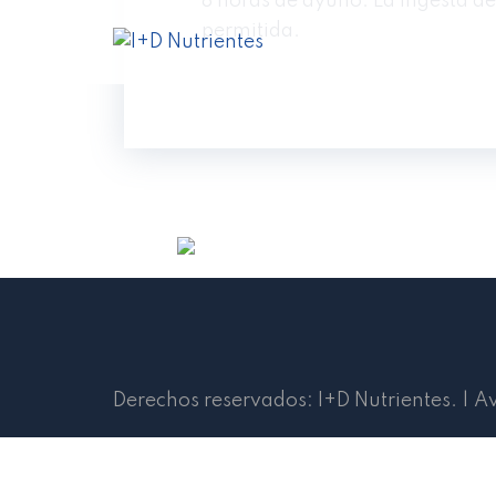
8 horas de ayuno. La ingesta d
permitida.
Derechos reservados:
I+D Nutrientes
.
|
Av