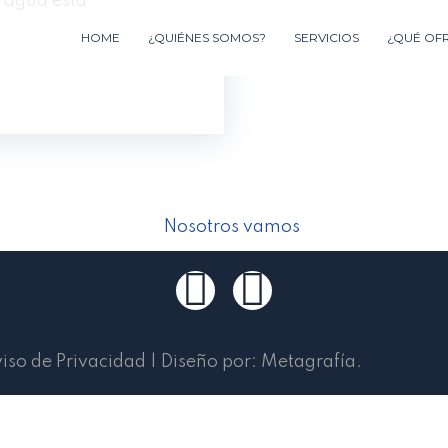
e agua está
HOME
¿QUIÉNES SOMOS?
SERVICIOS
¿QUÉ OF
iso de Privacidad
|
Diseño por:
Metagrafía
.